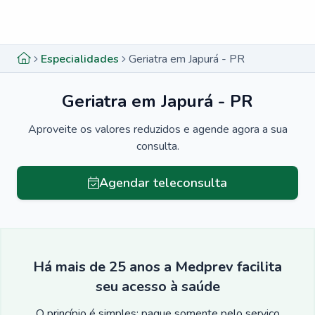
Menu lateral
Menu lateral
Especialidades
Geriatra em Japurá - PR
Geriatra em Japurá - PR
Aproveite os valores reduzidos e agende agora a sua
consulta.
Agendar teleconsulta
Há mais de 25 anos a Medprev facilita
seu acesso à saúde
O princípio é simples: pague somente pelo serviço