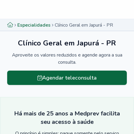
Menu lateral
Menu lateral
Especialidades
Clínico Geral em Japurá - PR
Clínico Geral em Japurá - PR
Aproveite os valores reduzidos e agende agora a sua
consulta.
Agendar teleconsulta
Há mais de 25 anos a Medprev facilita
seu acesso à saúde
O princípio é simples: pague somente pelo serviço