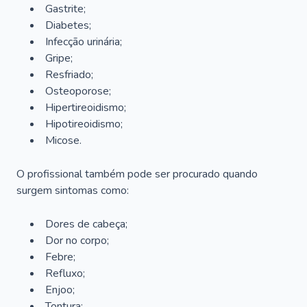
Gastrite;
Diabetes;
Infecção urinária;
Gripe;
Resfriado;
Osteoporose;
Hipertireoidismo;
Hipotireoidismo;
Micose.
O profissional também pode ser procurado quando
surgem sintomas como:
Dores de cabeça;
Dor no corpo;
Febre;
Refluxo;
Enjoo;
Tontura;