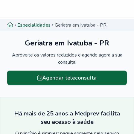
Menu lateral
Menu lateral
Especialidades
Geriatra em Ivatuba - PR
Geriatra em Ivatuba - PR
Aproveite os valores reduzidos e agende agora a sua
consulta.
Agendar teleconsulta
Há mais de 25 anos a Medprev facilita
seu acesso à saúde
O princípio é simples: pague somente pelo serviço