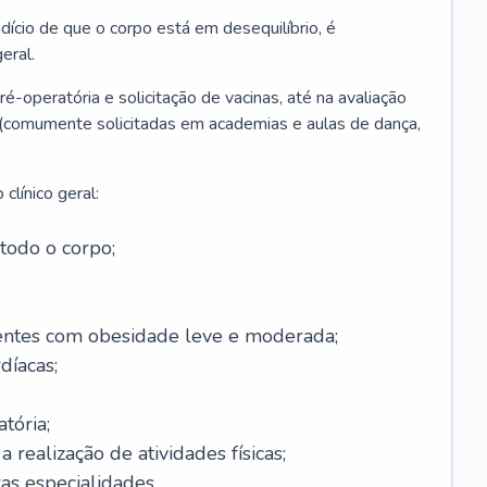
ício de que o corpo está em desequilíbrio, é
eral.
é-operatória e solicitação de vacinas, até na avaliação
as (comumente solicitadas em academias e aulas de dança,
clínico geral:
todo o corpo;
ntes com obesidade leve e moderada;
díacas;
tória;
 realização de atividades físicas;
s especialidades.