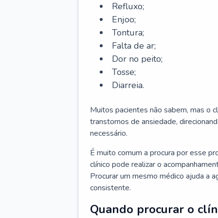
Refluxo;
Enjoo;
Tontura;
Falta de ar;
Dor no peito;
Tosse;
Diarreia.
Muitos pacientes não sabem, mas o cl
transtornos de ansiedade, direcionand
necessário.
É muito comum a procura por esse pr
clínico pode realizar o acompanhament
Procurar um mesmo médico ajuda a agil
consistente.
Quando procurar o clín