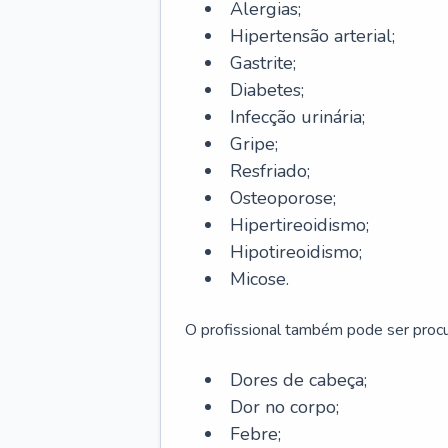
Alergias;
Hipertensão arterial;
Gastrite;
Diabetes;
Infecção urinária;
Gripe;
Resfriado;
Osteoporose;
Hipertireoidismo;
Hipotireoidismo;
Micose.
O profissional também pode ser pro
Dores de cabeça;
Dor no corpo;
Febre;