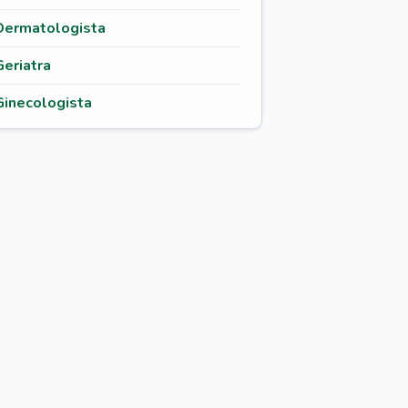
Dermatologista
Geriatra
Ginecologista