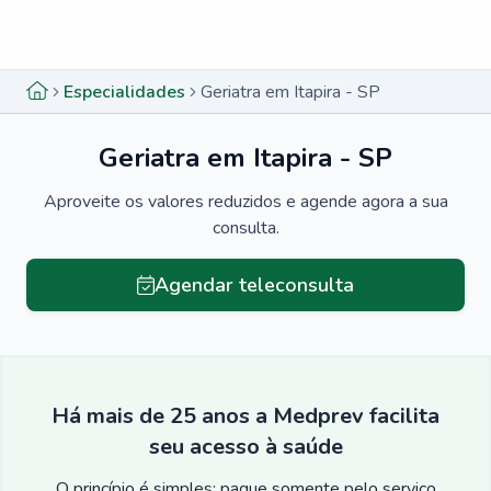
Menu lateral
Menu lateral
Especialidades
Geriatra em Itapira - SP
Geriatra em Itapira - SP
Aproveite os valores reduzidos e agende agora a sua
consulta.
Agendar teleconsulta
Há mais de 25 anos a Medprev facilita
seu acesso à saúde
O princípio é simples: pague somente pelo serviço