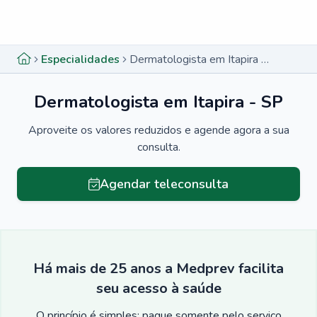
Menu lateral
Menu lateral
Especialidades
Dermatologista em Itapira - SP
Dermatologista em Itapira - SP
Aproveite os valores reduzidos e agende agora a sua
consulta.
Agendar teleconsulta
Há mais de 25 anos a Medprev facilita
seu acesso à saúde
O princípio é simples: pague somente pelo serviço