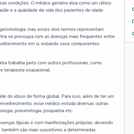
ssas condições. O médico geriatra atua como um clínico
úde e a qualidade de vida dos pacientes de idade
 gerontologia, mas esses dois termos representam
iatria se preocupa com as doenças mais frequentes entre
nvelhecimento em si, incluindo seus componentes
atra trabalha junto com outros profissionais, como
a e terapeuta ocupacional.
úde do idoso de forma global. Para isso, além de ter um
nvelhecimento, esse médico estuda diversas outras
ologia, pneumologia, psiquiatria etc.
oenças típicas e com manifestações próprias, devendo
os também são mais suscetíveis a determinadas