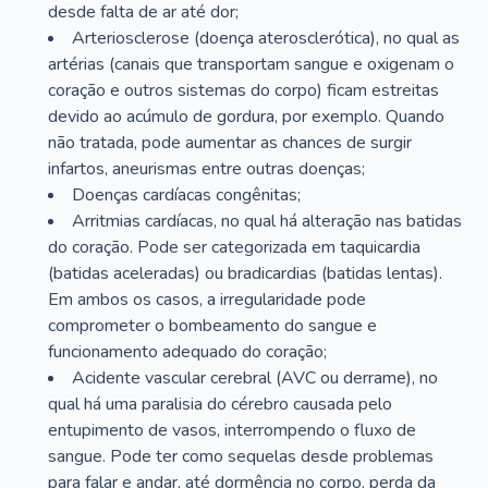
desde falta de ar até dor;
Arteriosclerose (doença aterosclerótica), no qual as
artérias (canais que transportam sangue e oxigenam o
coração e outros sistemas do corpo) ficam estreitas
devido ao acúmulo de gordura, por exemplo. Quando
não tratada, pode aumentar as chances de surgir
infartos, aneurismas entre outras doenças;
Doenças cardíacas congênitas;
Arritmias cardíacas, no qual há alteração nas batidas
do coração. Pode ser categorizada em taquicardia
(batidas aceleradas) ou bradicardias (batidas lentas).
Em ambos os casos, a irregularidade pode
comprometer o bombeamento do sangue e
funcionamento adequado do coração;
Acidente vascular cerebral (AVC ou derrame), no
qual há uma paralisia do cérebro causada pelo
entupimento de vasos, interrompendo o fluxo de
sangue. Pode ter como sequelas desde problemas
para falar e andar, até dormência no corpo, perda da