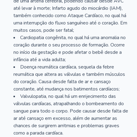
de uma artéria cerebral, podendo causar desde AVC
até levar à morte; Infarto agudo do miocárdio (IAM),
também conhecido como Ataque Cardíaco, no qual há
uma interrupção do fluxo sanguíneo até o coração. Em
muitos casos, pode ser fatal;
Cardiopatia congênita, no qual há uma anomalia no
coração durante o seu processo de formação. Ocorre
no início da gestação e pode afetar o bebê desde a
infância até a vida adulta;
Doença reumática cardíaca, sequela da febre
reumática que altera as válvulas e também músculos
do coração. Causa desde falta de ar e cansaço
constante, até mudança nos batimentos cardíacos;
Valvulopatia, no qual há um enrijecimento das
válvulas cardíacas, atrapalhando o bombeamento do
sangue para todo o corpo. Pode causar desde falta de
ar até cansaço em excesso, além de aumentar as
chances de surgirem arritmias e problemas graves
como a parada cardíaca.