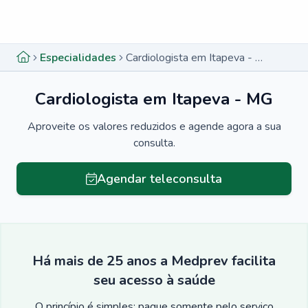
Menu lateral
Menu lateral
Especialidades
Cardiologista em Itapeva - MG
Cardiologista em Itapeva - MG
Aproveite os valores reduzidos e agende agora a sua
consulta.
Agendar teleconsulta
Há mais de 25 anos a Medprev facilita
seu acesso à saúde
O princípio é simples: pague somente pelo serviço