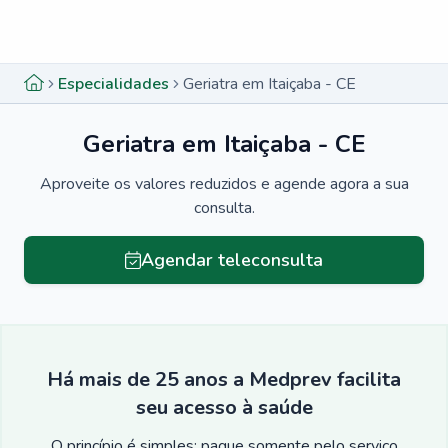
Menu lateral
Menu lateral
Especialidades
Geriatra em Itaiçaba - CE
Geriatra em Itaiçaba - CE
Aproveite os valores reduzidos e agende agora a sua
consulta.
Agendar teleconsulta
Há mais de 25 anos a Medprev facilita
seu acesso à saúde
O princípio é simples: pague somente pelo serviço