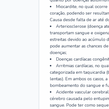
quanto por doenças autoimune
Miocardite, no qual ocorr
coração, podendo ser resultant
Causa desde falta de ar até do
Arteriosclerose (doença ate
transportam sangue e oxigena
estreitas devido ao acúmulo 
pode aumentar as chances de s
doenças;
Doenças cardíacas congênit
Arritmias cardíacas, no qua
categorizada em taquicardia (b
lentas). Em ambos os casos, 
bombeamento do sangue e fu
Acidente vascular cerebral
cérebro causada pelo entupim
sangue. Pode ter como sequel