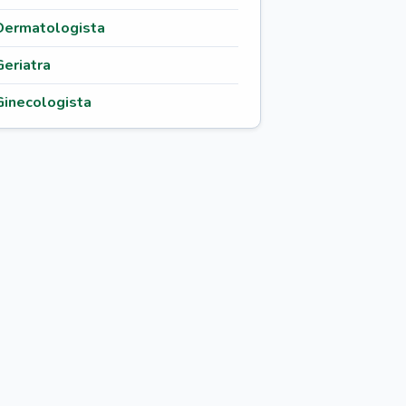
Dermatologista
Geriatra
Ginecologista