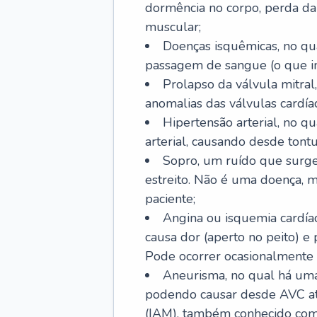
dormência no corpo, perda da 
muscular;
Doenças isquêmicas, no qua
passagem de sangue (o que inc
Prolapso da válvula mitra
anomalias das válvulas cardíac
Hipertensão arterial, no q
arterial, causando desde tontu
Sopro, um ruído que surg
estreito. Não é uma doença, m
paciente;
Angina ou isquemia cardía
causa dor (aperto no peito) e
Pode ocorrer ocasionalmente 
Aneurisma, no qual há uma
podendo causar desde AVC até
(IAM), também conhecido com