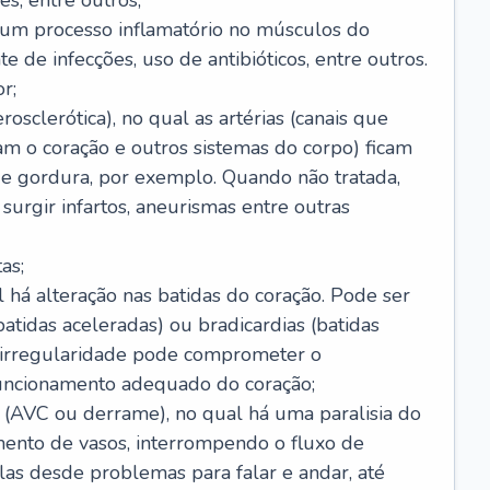
s, entre outros;
e um processo inflamatório no músculos do
e de infecções, uso de antibióticos, entre outros.
r;
rosclerótica), no qual as artérias (canais que
m o coração e outros sistemas do corpo) ficam
de gordura, por exemplo. Quando não tratada,
urgir infartos, aneurismas entre outras
as;
l há alteração nas batidas do coração. Pode ser
atidas aceleradas) ou bradicardias (batidas
a irregularidade pode comprometer o
ncionamento adequado do coração;
 (AVC ou derrame), no qual há uma paralisia do
ento de vasos, interrompendo o fluxo de
as desde problemas para falar e andar, até