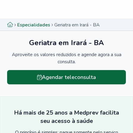
Menu lateral
Menu lateral
Especialidades
Geriatra em Irará - BA
Geriatra em Irará - BA
Aproveite os valores reduzidos e agende agora a sua
consulta.
Agendar teleconsulta
Há mais de 25 anos a Medprev facilita
seu acesso à saúde
O princípio é simples: pague somente pelo serviço