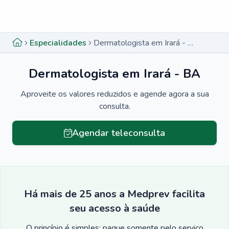
Menu lateral
Menu lateral
Especialidades
Dermatologista em Irará - BA
Dermatologista em Irará - BA
Aproveite os valores reduzidos e agende agora a sua
consulta.
Agendar teleconsulta
Há mais de 25 anos a Medprev facilita
seu acesso à saúde
O princípio é simples: pague somente pelo serviço