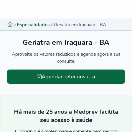
Menu lateral
Menu lateral
Especialidades
Geriatra em Iraquara - BA
Geriatra em Iraquara - BA
Aproveite os valores reduzidos e agende agora a sua
consulta.
Agendar teleconsulta
Há mais de 25 anos a Medprev facilita
seu acesso à saúde
O princípio é simples: pague somente pelo serviço