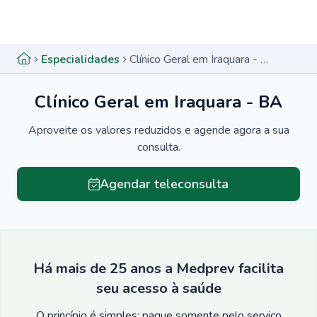
Menu lateral
Menu lateral
Especialidades
Clínico Geral em Iraquara - BA
Clínico Geral em Iraquara - BA
Aproveite os valores reduzidos e agende agora a sua
consulta.
Agendar teleconsulta
Há mais de 25 anos a Medprev facilita
seu acesso à saúde
O princípio é simples: pague somente pelo serviço