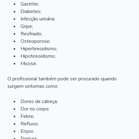
Gastrite;
Diabetes;
Infecção urinária;
Gripe;
Resfriado;
Osteoporose;
Hipertireoidismo;
Hipotireoidismo;
Micose.
O profissional também pode ser procurado quando
surgem sintomas como:
Dores de cabeça;
Dor no corpo;
Febre;
Refluxo;
Enjoo;
Tontura;