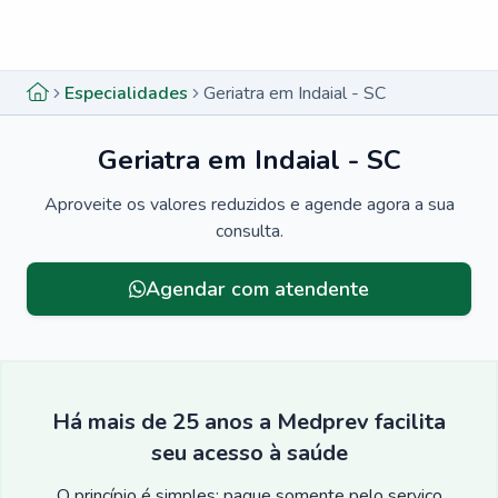
Menu lateral
Menu lateral
Especialidades
Geriatra em Indaial - SC
Geriatra em Indaial - SC
Aproveite os valores reduzidos e agende agora a sua
consulta.
Agendar com atendente
Há mais de 25 anos a Medprev facilita
seu acesso à saúde
O princípio é simples: pague somente pelo serviço