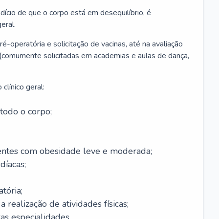
ício de que o corpo está em desequilíbrio, é
eral.
é-operatória e solicitação de vacinas, até na avaliação
as (comumente solicitadas em academias e aulas de dança,
clínico geral:
todo o corpo;
ntes com obesidade leve e moderada;
díacas;
tória;
 realização de atividades físicas;
s especialidades.