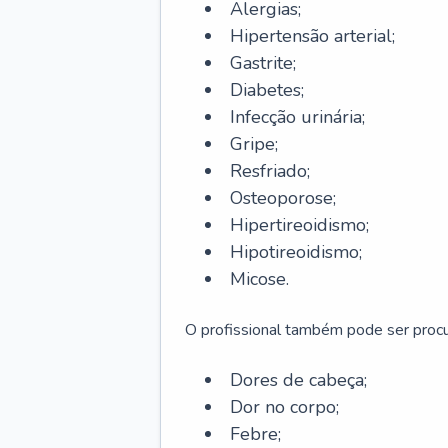
Alergias;
Hipertensão arterial;
Gastrite;
Diabetes;
Infecção urinária;
Gripe;
Resfriado;
Osteoporose;
Hipertireoidismo;
Hipotireoidismo;
Micose.
O profissional também pode ser pro
Dores de cabeça;
Dor no corpo;
Febre;