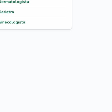
Dermatologista
Geriatra
Ginecologista