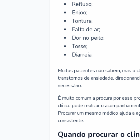
Refluxo;
Enjoo;
Tontura;
Falta de ar;
Dor no peito;
Tosse;
Diarreia.
Muitos pacientes não sabem, mas o cl
transtornos de ansiedade, direcionand
necessário.
É muito comum a procura por esse pr
clínico pode realizar o acompanhament
Procurar um mesmo médico ajuda a agil
consistente.
Quando procurar o clín