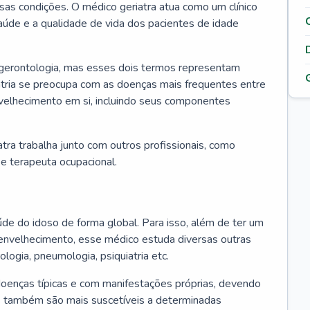
ssas condições. O médico geriatra atua como um clínico
úde e a qualidade de vida dos pacientes de idade
 gerontologia, mas esses dois termos representam
iatria se preocupa com as doenças mais frequentes entre
nvelhecimento em si, incluindo seus componentes
atra trabalha junto com outros profissionais, como
a e terapeuta ocupacional.
úde do idoso de forma global. Para isso, além de ter um
nvelhecimento, esse médico estuda diversas outras
ologia, pneumologia, psiquiatria etc.
oenças típicas e com manifestações próprias, devendo
os também são mais suscetíveis a determinadas