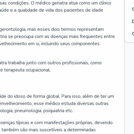
ssas condições. O médico geriatra atua como um clínico
úde e a qualidade de vida dos pacientes de idade
 gerontologia, mas esses dois termos representam
iatria se preocupa com as doenças mais frequentes entre
nvelhecimento em si, incluindo seus componentes
atra trabalha junto com outros profissionais, como
a e terapeuta ocupacional.
úde do idoso de forma global. Para isso, além de ter um
nvelhecimento, esse médico estuda diversas outras
ologia, pneumologia, psiquiatria etc.
oenças típicas e com manifestações próprias, devendo
os também são mais suscetíveis a determinadas