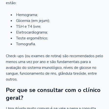
estão:
Hemograma;
Glicemia (em jejum);
TSH e T4 livre;
Eletrocardiograma;
Teste ergométrico;
Tomografia.
Check-ups (ou exames de rotina) são recomendados pelo
menos uma vez por ano e são fundamentais para a
avaliação do sistema imunológico, níveis de glicose no
sangue, funcionamento de rins, glândula tireóide, entre
outros.
Por que se consultar com o clínico
geral?
Uma dúvida muito comum é se vale a pena a consulta