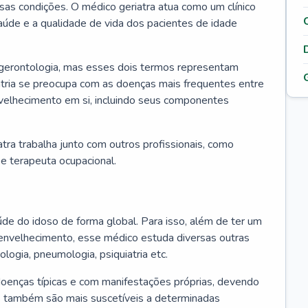
ssas condições. O médico geriatra atua como um clínico
úde e a qualidade de vida dos pacientes de idade
 gerontologia, mas esses dois termos representam
iatria se preocupa com as doenças mais frequentes entre
nvelhecimento em si, incluindo seus componentes
atra trabalha junto com outros profissionais, como
a e terapeuta ocupacional.
úde do idoso de forma global. Para isso, além de ter um
nvelhecimento, esse médico estuda diversas outras
ologia, pneumologia, psiquiatria etc.
oenças típicas e com manifestações próprias, devendo
os também são mais suscetíveis a determinadas