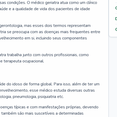
ssas condições. O médico geriatra atua como um clínico
úde e a qualidade de vida dos pacientes de idade
 gerontologia, mas esses dois termos representam
iatria se preocupa com as doenças mais frequentes entre
nvelhecimento em si, incluindo seus componentes
atra trabalha junto com outros profissionais, como
a e terapeuta ocupacional.
úde do idoso de forma global. Para isso, além de ter um
nvelhecimento, esse médico estuda diversas outras
ologia, pneumologia, psiquiatria etc.
oenças típicas e com manifestações próprias, devendo
os também são mais suscetíveis a determinadas