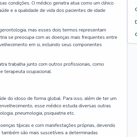
ssas condições. O médico geriatra atua como um clínico
úde e a qualidade de vida dos pacientes de idade
 gerontologia, mas esses dois termos representam
iatria se preocupa com as doenças mais frequentes entre
nvelhecimento em si, incluindo seus componentes
atra trabalha junto com outros profissionais, como
a e terapeuta ocupacional.
úde do idoso de forma global. Para isso, além de ter um
nvelhecimento, esse médico estuda diversas outras
ologia, pneumologia, psiquiatria etc.
oenças típicas e com manifestações próprias, devendo
os também são mais suscetíveis a determinadas