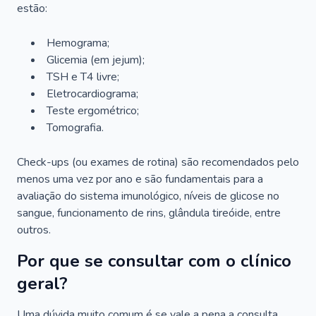
estão:
Hemograma;
Glicemia (em jejum);
TSH e T4 livre;
Eletrocardiograma;
Teste ergométrico;
Tomografia.
Check-ups (ou exames de rotina) são recomendados pelo
menos uma vez por ano e são fundamentais para a
avaliação do sistema imunológico, níveis de glicose no
sangue, funcionamento de rins, glândula tireóide, entre
outros.
Por que se consultar com o clínico
geral?
Uma dúvida muito comum é se vale a pena a consulta