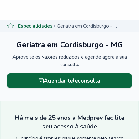
Menu lateral
Menu lateral
Especialidades
Geriatra em Cordisburgo - MG
Geriatra em Cordisburgo - MG
Aproveite os valores reduzidos e agende agora a sua
consulta.
Agendar teleconsulta
Há mais de 25 anos a Medprev facilita
seu acesso à saúde
O princípio é simples: pague somente pelo serviço