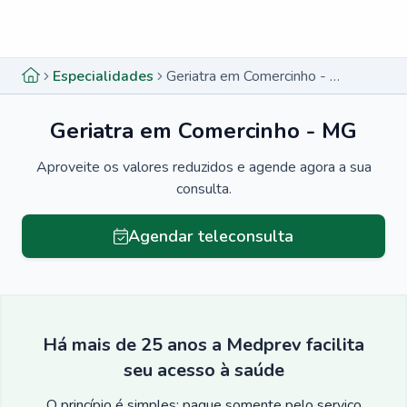
Menu lateral
Menu lateral
Especialidades
Geriatra em Comercinho - MG
Geriatra em Comercinho - MG
Aproveite os valores reduzidos e agende agora a sua
consulta.
Agendar teleconsulta
Há mais de 25 anos a Medprev facilita
seu acesso à saúde
O princípio é simples: pague somente pelo serviço