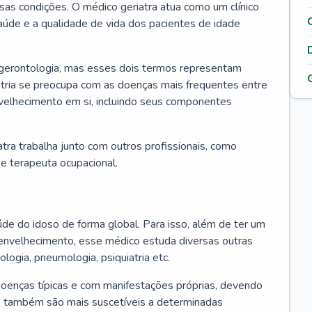
ssas condições. O médico geriatra atua como um clínico
úde e a qualidade de vida dos pacientes de idade
 gerontologia, mas esses dois termos representam
iatria se preocupa com as doenças mais frequentes entre
nvelhecimento em si, incluindo seus componentes
atra trabalha junto com outros profissionais, como
a e terapeuta ocupacional.
úde do idoso de forma global. Para isso, além de ter um
nvelhecimento, esse médico estuda diversas outras
ologia, pneumologia, psiquiatria etc.
oenças típicas e com manifestações próprias, devendo
os também são mais suscetíveis a determinadas