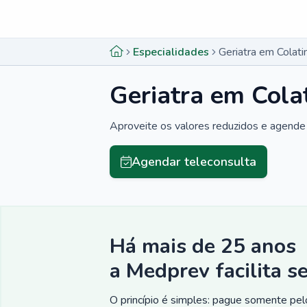
Menu lateral
Menu lateral
Especialidades
Geriatra em Colati
Geriatra em Cola
Aproveite os valores reduzidos e agende 
Agendar teleconsulta
Há mais de 25 anos
a Medprev facilita s
O princípio é simples: pague somente pelo