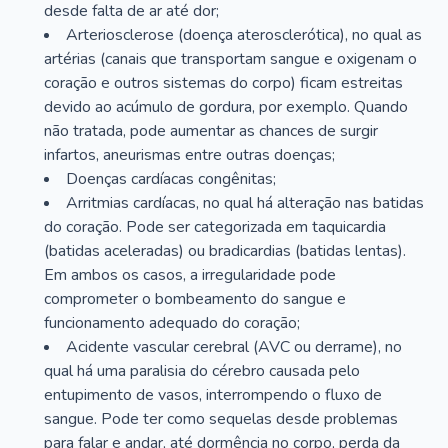
desde falta de ar até dor;
Arteriosclerose (doença aterosclerótica), no qual as
artérias (canais que transportam sangue e oxigenam o
coração e outros sistemas do corpo) ficam estreitas
devido ao acúmulo de gordura, por exemplo. Quando
não tratada, pode aumentar as chances de surgir
infartos, aneurismas entre outras doenças;
Doenças cardíacas congênitas;
Arritmias cardíacas, no qual há alteração nas batidas
do coração. Pode ser categorizada em taquicardia
(batidas aceleradas) ou bradicardias (batidas lentas).
Em ambos os casos, a irregularidade pode
comprometer o bombeamento do sangue e
funcionamento adequado do coração;
Acidente vascular cerebral (AVC ou derrame), no
qual há uma paralisia do cérebro causada pelo
entupimento de vasos, interrompendo o fluxo de
sangue. Pode ter como sequelas desde problemas
para falar e andar, até dormência no corpo, perda da