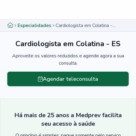
Menu lateral
Menu lateral
Especialidades
Cardiologista em Colatina - ES
Cardiologista em Colatina - ES
Aproveite os valores reduzidos e agende agora a sua
consulta.
Agendar teleconsulta
Há mais de 25 anos a Medprev facilita
seu acesso à saúde
O princípio é simples: pague somente pelo serviço