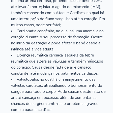
de uma artéria cerebral, podendo causar desde AVC
até levar à morte; Infarto agudo do miocárdio (IAM),
também conhecido como Ataque Cardíaco, no qual há
uma interrupção do fluxo sanguíneo até o coração. Em
muitos casos, pode ser fatal;
Cardiopatia congênita, no qual há uma anomalia no
coração durante o seu processo de formação. Ocorre
no início da gestação e pode afetar o bebê desde a
infância até a vida adulta;
Doença reumática cardíaca, sequela da febre
reumática que altera as válvulas e também músculos
do coração. Causa desde falta de ar e cansaço
constante, até mudança nos batimentos cardíacos;
Valvulopatia, no qual há um enrijecimento das
válvulas cardíacas, atrapalhando o bombeamento do
sangue para todo o corpo. Pode causar desde falta de
ar até cansaço em excesso, além de aumentar as
chances de surgirem arritmias e problemas graves
como a parada cardíaca.