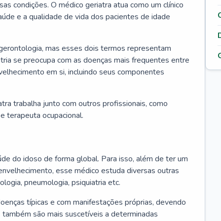
ssas condições. O médico geriatra atua como um clínico
úde e a qualidade de vida dos pacientes de idade
 gerontologia, mas esses dois termos representam
iatria se preocupa com as doenças mais frequentes entre
nvelhecimento em si, incluindo seus componentes
atra trabalha junto com outros profissionais, como
a e terapeuta ocupacional.
úde do idoso de forma global. Para isso, além de ter um
nvelhecimento, esse médico estuda diversas outras
ologia, pneumologia, psiquiatria etc.
oenças típicas e com manifestações próprias, devendo
os também são mais suscetíveis a determinadas