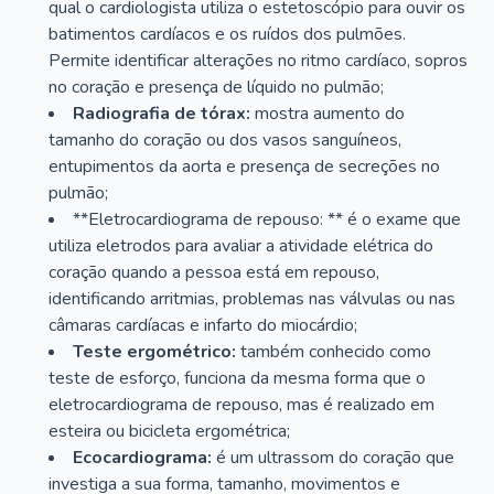
qual o cardiologista utiliza o estetoscópio para ouvir os
batimentos cardíacos e os ruídos dos pulmões.
Permite identificar alterações no ritmo cardíaco, sopros
no coração e presença de líquido no pulmão;
Radiografia de tórax:
mostra aumento do
tamanho do coração ou dos vasos sanguíneos,
entupimentos da aorta e presença de secreções no
pulmão;
**Eletrocardiograma de repouso: ** é o exame que
utiliza eletrodos para avaliar a atividade elétrica do
coração quando a pessoa está em repouso,
identificando arritmias, problemas nas válvulas ou nas
câmaras cardíacas e infarto do miocárdio;
Teste ergométrico:
também conhecido como
teste de esforço, funciona da mesma forma que o
eletrocardiograma de repouso, mas é realizado em
esteira ou bicicleta ergométrica;
Ecocardiograma:
é um ultrassom do coração que
investiga a sua forma, tamanho, movimentos e