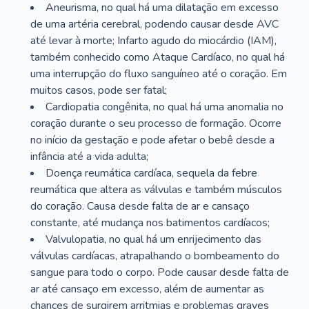
Aneurisma, no qual há uma dilatação em excesso
de uma artéria cerebral, podendo causar desde AVC
até levar à morte; Infarto agudo do miocárdio (IAM),
também conhecido como Ataque Cardíaco, no qual há
uma interrupção do fluxo sanguíneo até o coração. Em
muitos casos, pode ser fatal;
Cardiopatia congênita, no qual há uma anomalia no
coração durante o seu processo de formação. Ocorre
no início da gestação e pode afetar o bebê desde a
infância até a vida adulta;
Doença reumática cardíaca, sequela da febre
reumática que altera as válvulas e também músculos
do coração. Causa desde falta de ar e cansaço
constante, até mudança nos batimentos cardíacos;
Valvulopatia, no qual há um enrijecimento das
válvulas cardíacas, atrapalhando o bombeamento do
sangue para todo o corpo. Pode causar desde falta de
ar até cansaço em excesso, além de aumentar as
chances de surgirem arritmias e problemas graves