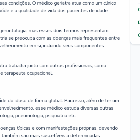
ssas condições. O médico geriatra atua como um clínico
úde e a qualidade de vida dos pacientes de idade
 gerontologia, mas esses dois termos representam
iatria se preocupa com as doenças mais frequentes entre
nvelhecimento em si, incluindo seus componentes
atra trabalha junto com outros profissionais, como
a e terapeuta ocupacional.
úde do idoso de forma global. Para isso, além de ter um
nvelhecimento, esse médico estuda diversas outras
ologia, pneumologia, psiquiatria etc.
oenças típicas e com manifestações próprias, devendo
os também são mais suscetíveis a determinadas