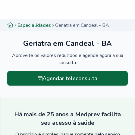
Menu lateral
Menu lateral
Especialidades
Geriatra em Candeal - BA
Geriatra em Candeal - BA
Aproveite os valores reduzidos e agende agora a sua
consulta.
Agendar teleconsulta
Há mais de 25 anos a Medprev facilita
seu acesso à saúde
O princípio é simples: pague somente pelo serviço