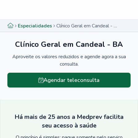
Menu lateral
Menu lateral
Especialidades
Clínico Geral em Candeal - BA
Clínico Geral em Candeal - BA
Aproveite os valores reduzidos e agende agora a sua
consulta.
Agendar teleconsulta
Há mais de 25 anos a Medprev facilita
seu acesso à saúde
O princípio é simples: pague somente pelo serviço