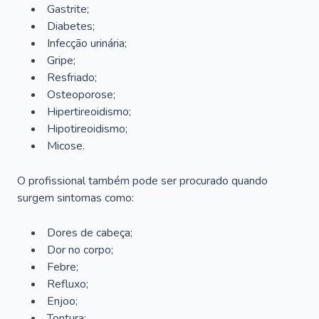
Gastrite;
Diabetes;
Infecção urinária;
Gripe;
Resfriado;
Osteoporose;
Hipertireoidismo;
Hipotireoidismo;
Micose.
O profissional também pode ser procurado quando
surgem sintomas como:
Dores de cabeça;
Dor no corpo;
Febre;
Refluxo;
Enjoo;
Tontura;