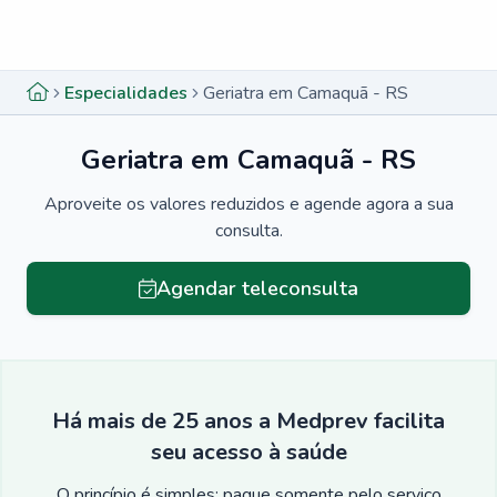
Menu lateral
Menu lateral
Especialidades
Geriatra em Camaquã - RS
Geriatra em Camaquã - RS
Aproveite os valores reduzidos e agende agora a sua
consulta.
Agendar teleconsulta
Há mais de 25 anos a Medprev facilita
seu acesso à saúde
O princípio é simples: pague somente pelo serviço