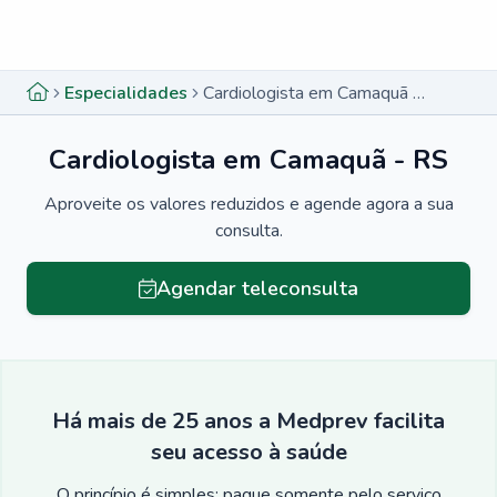
Menu lateral
Menu lateral
Especialidades
Cardiologista em Camaquã - RS
Cardiologista em Camaquã - RS
Aproveite os valores reduzidos e agende agora a sua
consulta.
Agendar teleconsulta
Há mais de 25 anos a Medprev facilita
seu acesso à saúde
O princípio é simples: pague somente pelo serviço