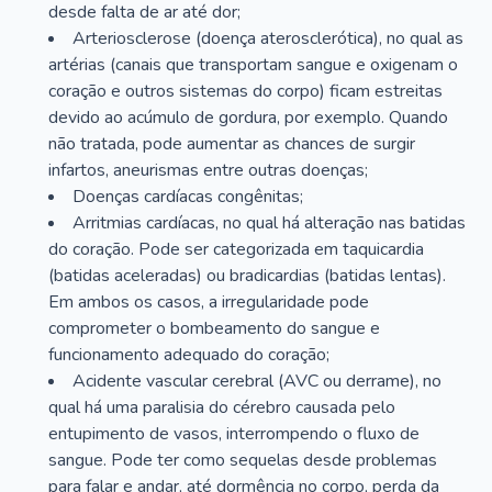
desde falta de ar até dor;
Arteriosclerose (doença aterosclerótica), no qual as
artérias (canais que transportam sangue e oxigenam o
coração e outros sistemas do corpo) ficam estreitas
devido ao acúmulo de gordura, por exemplo. Quando
não tratada, pode aumentar as chances de surgir
infartos, aneurismas entre outras doenças;
Doenças cardíacas congênitas;
Arritmias cardíacas, no qual há alteração nas batidas
do coração. Pode ser categorizada em taquicardia
(batidas aceleradas) ou bradicardias (batidas lentas).
Em ambos os casos, a irregularidade pode
comprometer o bombeamento do sangue e
funcionamento adequado do coração;
Acidente vascular cerebral (AVC ou derrame), no
qual há uma paralisia do cérebro causada pelo
entupimento de vasos, interrompendo o fluxo de
sangue. Pode ter como sequelas desde problemas
para falar e andar, até dormência no corpo, perda da