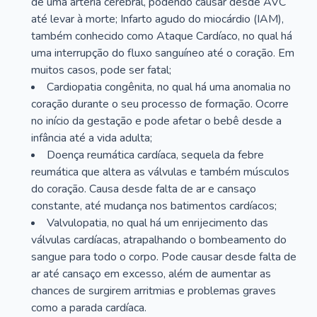
de uma artéria cerebral, podendo causar desde AVC
até levar à morte; Infarto agudo do miocárdio (IAM),
também conhecido como Ataque Cardíaco, no qual há
uma interrupção do fluxo sanguíneo até o coração. Em
muitos casos, pode ser fatal;
Cardiopatia congênita, no qual há uma anomalia no
coração durante o seu processo de formação. Ocorre
no início da gestação e pode afetar o bebê desde a
infância até a vida adulta;
Doença reumática cardíaca, sequela da febre
reumática que altera as válvulas e também músculos
do coração. Causa desde falta de ar e cansaço
constante, até mudança nos batimentos cardíacos;
Valvulopatia, no qual há um enrijecimento das
válvulas cardíacas, atrapalhando o bombeamento do
sangue para todo o corpo. Pode causar desde falta de
ar até cansaço em excesso, além de aumentar as
chances de surgirem arritmias e problemas graves
como a parada cardíaca.