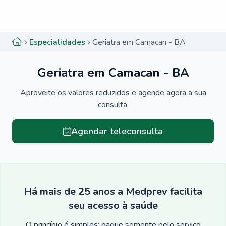
Menu lateral
Menu lateral
Especialidades
Geriatra em Camacan - BA
Geriatra em Camacan - BA
Aproveite os valores reduzidos e agende agora a sua
consulta.
Agendar teleconsulta
Há mais de 25 anos a Medprev facilita
seu acesso à saúde
O princípio é simples: pague somente pelo serviço