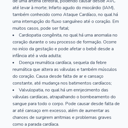
de uma artéria cerebral, podendo causar desde AVC
até levar à morte; Infarto agudo do miocárdio (IAM),
também conhecido como Ataque Cardíaco, no qual há
uma interrupção do fluxo sanguíneo até o coração. Em
muitos casos, pode ser fatal;
Cardiopatia congênita, no qual há uma anomalia no
coração durante o seu processo de formação. Ocorre
no início da gestação e pode afetar o bebê desde a
infância até a vida adulta;
Doença reumática cardíaca, sequela da febre
reumática que altera as válvulas e também músculos
do coração. Causa desde falta de ar e cansaço
constante, até mudança nos batimentos cardíacos;
Valvulopatia, no qual há um enrijecimento das
válvulas cardíacas, atrapalhando o bombeamento do
sangue para todo o corpo. Pode causar desde falta de
ar até cansaço em excesso, além de aumentar as
chances de surgirem arritmias e problemas graves
como a parada cardíaca.