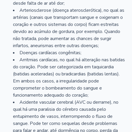
desde falta de ar até dor;
Arteriosclerose (doença aterosclerótica), no qual as
artérias (canais que transportam sangue e oxigenam o
coração e outros sistemas do corpo) ficam estreitas
devido ao acúmulo de gordura, por exemplo. Quando
não tratada, pode aumentar as chances de surgir
infartos, aneurismas entre outras doenças;
Doenças cardíacas congênitas;
Arritmias cardíacas, no qual há alteração nas batidas
do coração. Pode ser categorizada em taquicardia
(batidas aceleradas) ou bradicardias (batidas lentas).
Em ambos os casos, a irregularidade pode
comprometer o bombeamento do sangue e
funcionamento adequado do coração;
Acidente vascular cerebral (AVC ou derrame), no
qual há uma paralisia do cérebro causada pelo
entupimento de vasos, interrompendo o fluxo de
sangue. Pode ter como sequelas desde problemas
para falar e andar, até dormência no corpo, perda da