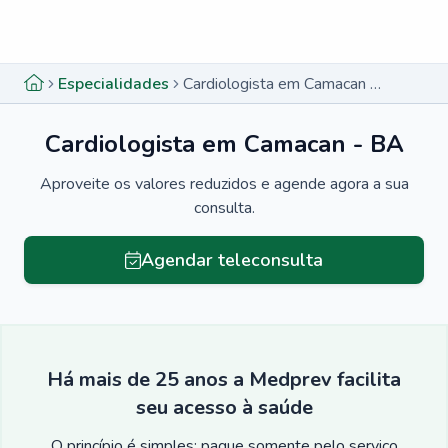
Menu lateral
Menu lateral
Especialidades
Cardiologista em Camacan - BA
Cardiologista em Camacan - BA
Aproveite os valores reduzidos e agende agora a sua
consulta.
Agendar teleconsulta
Há mais de 25 anos a Medprev facilita
seu acesso à saúde
O princípio é simples: pague somente pelo serviço