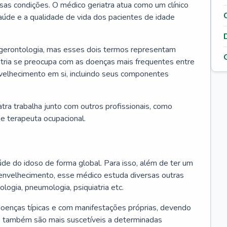
ssas condições. O médico geriatra atua como um clínico
úde e a qualidade de vida dos pacientes de idade
 gerontologia, mas esses dois termos representam
iatria se preocupa com as doenças mais frequentes entre
nvelhecimento em si, incluindo seus componentes
atra trabalha junto com outros profissionais, como
a e terapeuta ocupacional.
úde do idoso de forma global. Para isso, além de ter um
nvelhecimento, esse médico estuda diversas outras
ologia, pneumologia, psiquiatria etc.
oenças típicas e com manifestações próprias, devendo
os também são mais suscetíveis a determinadas