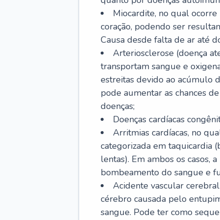
quanto por doenças autoimune
Miocardite, no qual ocorr
coração, podendo ser resultant
Causa desde falta de ar até do
Arteriosclerose (doença ate
transportam sangue e oxigena
estreitas devido ao acúmulo 
pode aumentar as chances de s
doenças;
Doenças cardíacas congênit
Arritmias cardíacas, no qua
categorizada em taquicardia (b
lentas). Em ambos os casos, 
bombeamento do sangue e fu
Acidente vascular cerebral
cérebro causada pelo entupim
sangue. Pode ter como sequel