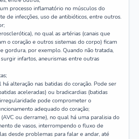
s, entre outros;
e um processo inflamatório no músculos do
e de infecções, uso de antibióticos, entre outros.
r;
rosclerótica), no qual as artérias (canais que
m o coração e outros sistemas do corpo) ficam
de gordura, por exemplo. Quando não tratada,
urgir infartos, aneurismas entre outras
as;
l há alteração nas batidas do coração. Pode ser
atidas aceleradas) ou bradicardias (batidas
a irregularidade pode comprometer o
ncionamento adequado do coração;
 (AVC ou derrame), no qual há uma paralisia do
ento de vasos, interrompendo o fluxo de
as desde problemas para falar e andar, até