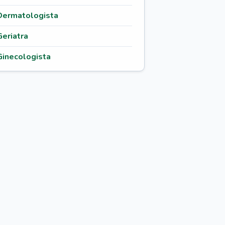
Dermatologista
Geriatra
Ginecologista