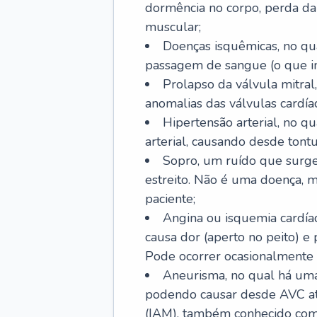
dormência no corpo, perda da 
muscular;
Doenças isquêmicas, no qua
passagem de sangue (o que inc
Prolapso da válvula mitra
anomalias das válvulas cardíac
Hipertensão arterial, no q
arterial, causando desde tontu
Sopro, um ruído que surg
estreito. Não é uma doença, m
paciente;
Angina ou isquemia cardía
causa dor (aperto no peito) e
Pode ocorrer ocasionalmente 
Aneurisma, no qual há uma
podendo causar desde AVC até
(IAM), também conhecido com