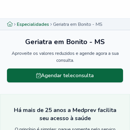
Menu lateral
Menu lateral
Especialidades
Geriatra em Bonito - MS
Geriatra em Bonito - MS
Aproveite os valores reduzidos e agende agora a sua
consulta.
Agendar teleconsulta
Há mais de 25 anos a Medprev facilita
seu acesso à saúde
O princípio é simples: pague somente pelo serviço