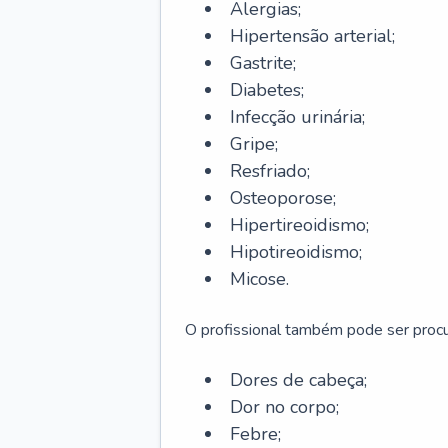
Alergias;
Hipertensão arterial;
Gastrite;
Diabetes;
Infecção urinária;
Gripe;
Resfriado;
Osteoporose;
Hipertireoidismo;
Hipotireoidismo;
Micose.
O profissional também pode ser pro
Dores de cabeça;
Dor no corpo;
Febre;