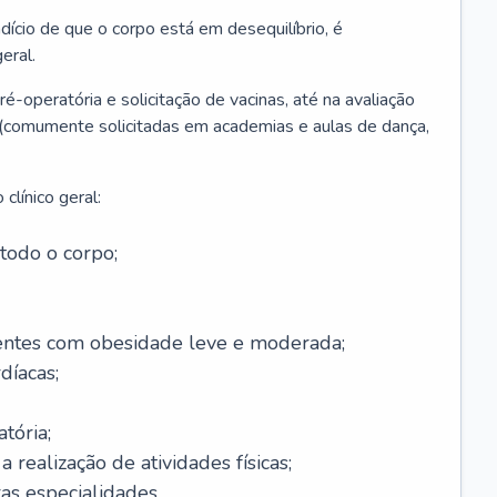
ício de que o corpo está em desequilíbrio, é
eral.
é-operatória e solicitação de vacinas, até na avaliação
as (comumente solicitadas em academias e aulas de dança,
clínico geral:
todo o corpo;
ntes com obesidade leve e moderada;
díacas;
tória;
 realização de atividades físicas;
s especialidades.