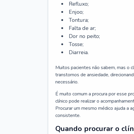
Refluxo;
Enjoo;
Tontura;
Falta de ar;
Dor no peito;
Tosse;
Diarreia.
Muitos pacientes não sabem, mas o cl
transtornos de ansiedade, direcionand
necessário.
É muito comum a procura por esse pr
clínico pode realizar o acompanhament
Procurar um mesmo médico ajuda a agil
consistente.
Quando procurar o clín