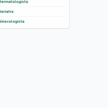
Dermatologista
Geriatra
Ginecologista