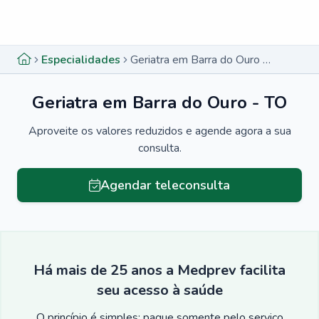
Menu lateral
Menu lateral
Especialidades
Geriatra em Barra do Ouro - TO
Geriatra em Barra do Ouro - TO
Aproveite os valores reduzidos e agende agora a sua
consulta.
Agendar teleconsulta
Há mais de 25 anos a Medprev facilita
seu acesso à saúde
O princípio é simples: pague somente pelo serviço