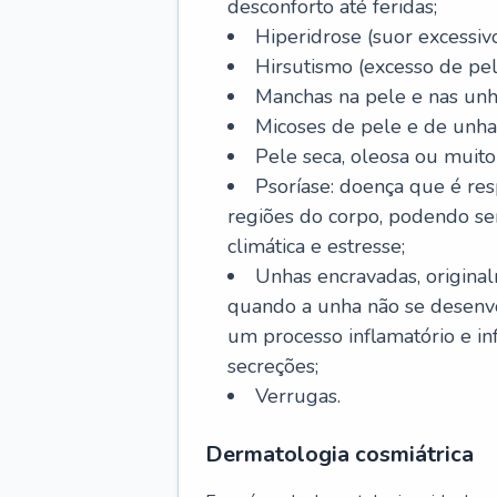
desconforto até feridas;
Hiperidrose (suor excessivo
Hirsutismo (excesso de pel
Manchas na pele e nas unh
Micoses de pele e de unha
Pele seca, oleosa ou muito 
Psoríase: doença que é re
regiões do corpo, podendo se
climática e estresse;
Unhas encravadas, origina
quando a unha não se desenvo
um processo inflamatório e i
secreções;
Verrugas.
Dermatologia cosmiátrica