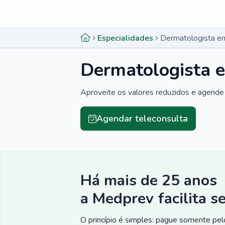
Menu lateral
Menu lateral
Especialidades
Dermatologista em
Dermatologista 
Aproveite os valores reduzidos e agende 
Agendar teleconsulta
Há mais de 25 anos
a Medprev facilita s
O princípio é simples: pague somente pelo