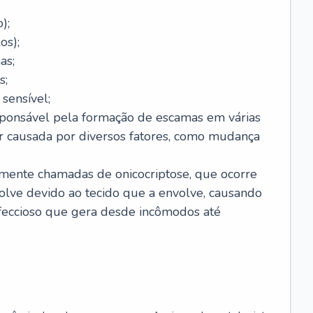
);
os);
as;
s;
sensível;
sponsável pela formação de escamas em várias
r causada por diversos fatores, como mudança
lmente chamadas de onicocriptose, que ocorre
lve devido ao tecido que a envolve, causando
nfeccioso que gera desde incômodos até