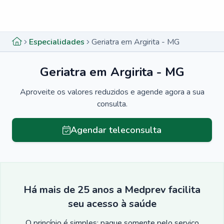
Menu lateral
Menu lateral
Especialidades
Geriatra em Argirita - MG
Geriatra em Argirita - MG
Aproveite os valores reduzidos e agende agora a sua
consulta.
Agendar teleconsulta
Há mais de 25 anos a Medprev facilita
seu acesso à saúde
O princípio é simples: pague somente pelo serviço