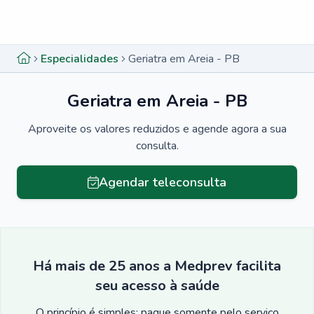
Menu lateral
Menu lateral
Especialidades
Geriatra em Areia - PB
Geriatra em Areia - PB
Aproveite os valores reduzidos e agende agora a sua
consulta.
Agendar teleconsulta
Há mais de 25 anos a Medprev facilita
seu acesso à saúde
O princípio é simples: pague somente pelo serviço