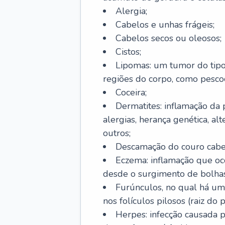
Alergia;
Cabelos e unhas frágeis;
Cabelos secos ou oleosos;
Cistos;
Lipomas: um tumor do tip
regiões do corpo, como pescoç
Coceira;
Dermatites: inflamação da 
alergias, herança genética, al
outros;
Descamação do couro cabel
Eczema: inflamação que oc
desde o surgimento de bolhas
Furúnculos, no qual há um
nos folículos pilosos (raiz do
Herpes: infecção causada 