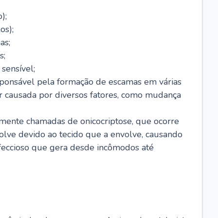
);
os);
as;
s;
sensível;
sponsável pela formação de escamas em várias
r causada por diversos fatores, como mudança
lmente chamadas de onicocriptose, que ocorre
lve devido ao tecido que a envolve, causando
nfeccioso que gera desde incômodos até