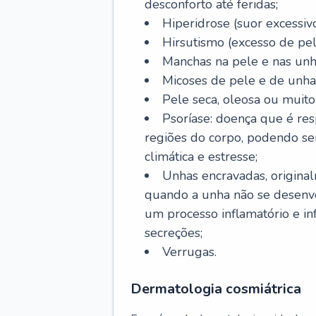
desconforto até feridas;
Hiperidrose (suor excessivo
Hirsutismo (excesso de pel
Manchas na pele e nas unh
Micoses de pele e de unha
Pele seca, oleosa ou muito 
Psoríase: doença que é re
regiões do corpo, podendo se
climática e estresse;
Unhas encravadas, origina
quando a unha não se desenvo
um processo inflamatório e i
secreções;
Verrugas.
Dermatologia cosmiátrica