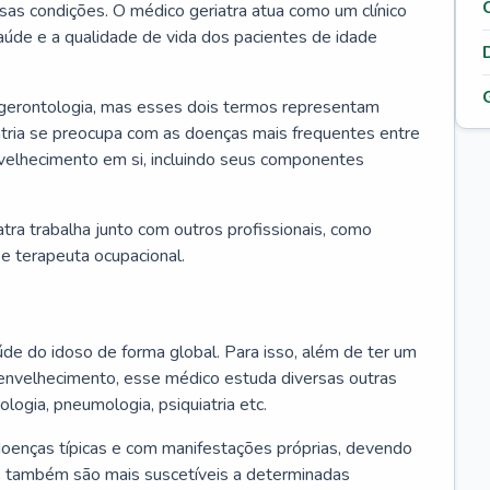
ssas condições. O médico geriatra atua como um clínico
úde e a qualidade de vida dos pacientes de idade
 gerontologia, mas esses dois termos representam
iatria se preocupa com as doenças mais frequentes entre
nvelhecimento em si, incluindo seus componentes
atra trabalha junto com outros profissionais, como
a e terapeuta ocupacional.
úde do idoso de forma global. Para isso, além de ter um
nvelhecimento, esse médico estuda diversas outras
ologia, pneumologia, psiquiatria etc.
oenças típicas e com manifestações próprias, devendo
os também são mais suscetíveis a determinadas