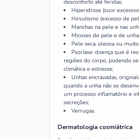
desconforto até feridas;
Hiperidrose (suor excessivo
Hirsutismo (excesso de pel
Manchas na pele e nas unh
Micoses de pele e de unha
Pele seca, oleosa ou muito 
Psoríase: doença que é re
regiões do corpo, podendo se
climática e estresse;
Unhas encravadas, origina
quando a unha não se desenvo
um processo inflamatório e i
secreções;
Verrugas.
Dermatologia cosmiátrica