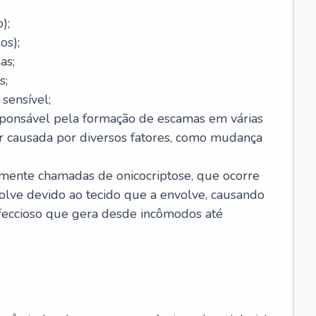
);
os);
as;
s;
sensível;
sponsável pela formação de escamas em várias
r causada por diversos fatores, como mudança
lmente chamadas de onicocriptose, que ocorre
lve devido ao tecido que a envolve, causando
nfeccioso que gera desde incômodos até