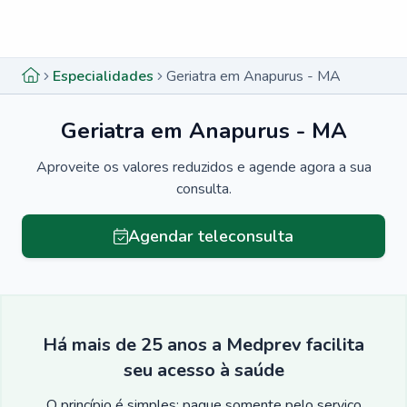
Menu lateral
Menu lateral
Especialidades
Geriatra em Anapurus - MA
Geriatra em Anapurus - MA
Aproveite os valores reduzidos e agende agora a sua
consulta.
Agendar teleconsulta
Há mais de 25 anos a Medprev facilita
seu acesso à saúde
O princípio é simples: pague somente pelo serviço