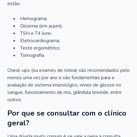
estão:
Hemograma;
Glicemia (em jejum);
TSH e T4 livre;
Eletrocardiograma;
Teste ergométrico;
Tomografia.
Check-ups (ou exames de rotina) são recomendados pelo
menos uma vez por ano e são fundamentais para a
avaliação do sistema imunológico, níveis de glicose no
sangue, funcionamento de rins, glândula tireóide, entre
outros.
Por que se consultar com o clínico
geral?
Uma dúvida muito comum é se vale a pena a consulta