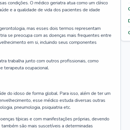
ssas condições. O médico geriatra atua como um clínico
úde e a qualidade de vida dos pacientes de idade
 gerontologia, mas esses dois termos representam
iatria se preocupa com as doenças mais frequentes entre
nvelhecimento em si, incluindo seus componentes
atra trabalha junto com outros profissionais, como
a e terapeuta ocupacional.
úde do idoso de forma global. Para isso, além de ter um
nvelhecimento, esse médico estuda diversas outras
ologia, pneumologia, psiquiatria etc.
oenças típicas e com manifestações próprias, devendo
os também são mais suscetíveis a determinadas